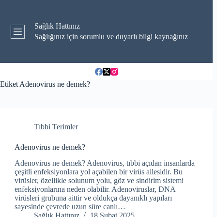
Skip
to
content
Sağlık Hattınız
Sağlığınız için sorumlu ve duyarlı bilgi kaynağınız
Etiket
Adenovirus ne demek?
Tıbbi Terimler
Adenovirus ne demek?
Adenovirus ne demek? Adenovirus, tıbbi açıdan insanlarda
çeşitli enfeksiyonlara yol açabilen bir virüs ailesidir. Bu
virüsler, özellikle solunum yolu, göz ve sindirim sistemi
enfeksiyonlarına neden olabilir. Adenoviruslar, DNA
virüsleri grubuna aittir ve oldukça dayanıklı yapıları
sayesinde çevrede uzun süre canlı…
Sağlık Hattınız
18 Şubat 2025