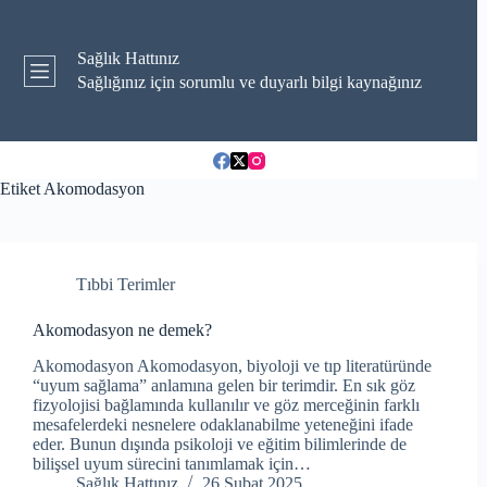
Skip
to
content
Sağlık Hattınız
Sağlığınız için sorumlu ve duyarlı bilgi kaynağınız
Etiket
Akomodasyon
Tıbbi Terimler
Akomodasyon ne demek?
Akomodasyon Akomodasyon, biyoloji ve tıp literatüründe
“uyum sağlama” anlamına gelen bir terimdir. En sık göz
fizyolojisi bağlamında kullanılır ve göz merceğinin farklı
mesafelerdeki nesnelere odaklanabilme yeteneğini ifade
eder. Bunun dışında psikoloji ve eğitim bilimlerinde de
bilişsel uyum sürecini tanımlamak için…
Sağlık Hattınız
26 Şubat 2025