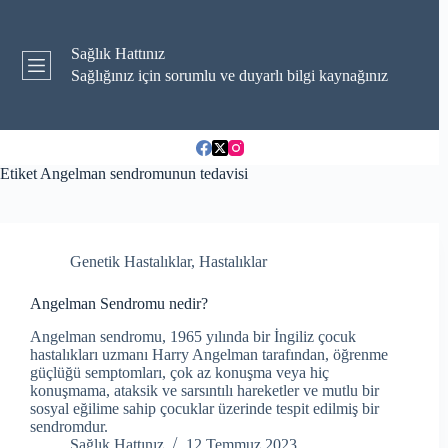
Skip
to
content
Sağlık Hattınız
Sağlığınız için sorumlu ve duyarlı bilgi kaynağınız
Etiket
Angelman sendromunun tedavisi
Genetik Hastalıklar
,
Hastalıklar
Angelman Sendromu nedir?
Angelman sendromu, 1965 yılında bir İngiliz çocuk
hastalıkları uzmanı Harry Angelman tarafından, öğrenme
güçlüğü semptomları, çok az konuşma veya hiç
konuşmama, ataksik ve sarsıntılı hareketler ve mutlu bir
sosyal eğilime sahip çocuklar üzerinde tespit edilmiş bir
sendromdur.
Sağlık Hattınız
12 Temmuz 2023