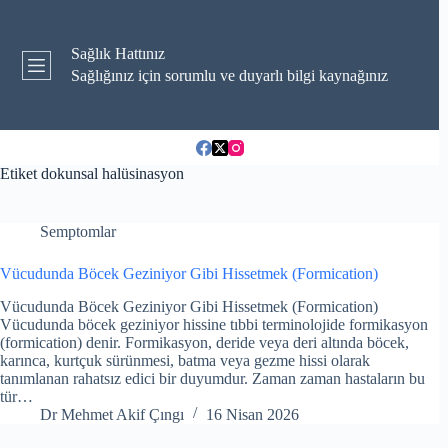
Skip
to
content
Sağlık Hattınız
Sağlığınız için sorumlu ve duyarlı bilgi kaynağınız
Etiket
dokunsal halüsinasyon
Semptomlar
Vücudunda Böcek Geziniyor Gibi Hissetmek (Formication)
Vücudunda Böcek Geziniyor Gibi Hissetmek (Formication)
Vücudunda böcek geziniyor hissine tıbbi terminolojide formikasyon
(formication) denir. Formikasyon, deride veya deri altında böcek,
karınca, kurtçuk sürünmesi, batma veya gezme hissi olarak
tanımlanan rahatsız edici bir duyumdur. Zaman zaman hastaların bu
tür…
Dr Mehmet Akif Çıngı
16 Nisan 2026