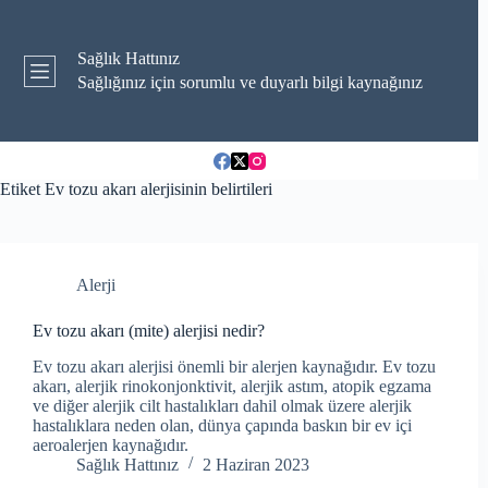
Skip
to
content
Sağlık Hattınız
Sağlığınız için sorumlu ve duyarlı bilgi kaynağınız
Etiket
Ev tozu akarı alerjisinin belirtileri
Alerji
Ev tozu akarı (mite) alerjisi nedir?
Ev tozu akarı alerjisi önemli bir alerjen kaynağıdır. Ev tozu
akarı, alerjik rinokonjonktivit, alerjik astım, atopik egzama
ve diğer alerjik cilt hastalıkları dahil olmak üzere alerjik
hastalıklara neden olan, dünya çapında baskın bir ev içi
aeroalerjen kaynağıdır.
Sağlık Hattınız
2 Haziran 2023