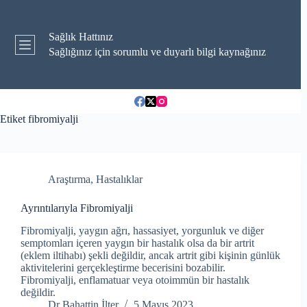
Skip
to
content
Sağlık Hattınız
Sağlığınız için sorumlu ve duyarlı bilgi kaynağınız
Etiket
fibromiyalji
Araştırma
,
Hastalıklar
Ayrıntılarıyla Fibromiyalji
Fibromiyalji, yaygın ağrı, hassasiyet, yorgunluk ve diğer
semptomları içeren yaygın bir hastalık olsa da bir artrit
(eklem iltihabı) şekli değildir, ancak artrit gibi kişinin günlük
aktivitelerini gerçekleştirme becerisini bozabilir.
Fibromiyalji, enflamatuar veya otoimmün bir hastalık
değildir.
Dr Bahattin İlter
5 Mayıs 2023