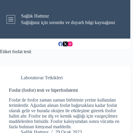
Skip
to
content
Sağlık Hattınız
Sağlığınız için sorumlu ve duyarlı bilgi kaynağınız
Etiket
fosfat testi
Laboratuvar Tetkikleri
Fosfat (fosfor) testi ve hiperfosfatemi
Fosfat ile fosfor zaman zaman birbirinin yerine kullanılan
terimlerdir. Ağızdan alınan fosfat bağırsaklara kadar fosfat
olarak gelir ve burada oksijen ile etkileşime girerek fosfor
halini alır. Fosfor ise diş ve kemik sağlığı için vazgeçilmez
maddelerden birisidir. Fosfor kalsiyumdan sonra vücutta en
fazla bulunan kimyasal maddedir.
Sağlık Hattınız
29 Ocak 2023