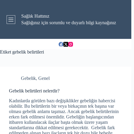
Skip
to
content
Sağlık Hattınız
Sağlığınız için sorumlu ve duyarlı bilgi kaynağınız
Etiket
gebelik belirtileri
Gebelik
,
Genel
Gebelik belirtileri nelerdir?
Kadınlarda görülen bazı değişiklikler gebeliğin habercisi
olabilir. Bu belirtilerin bir veya birkaçının tek başına var
olması gebelik anlamı taşımaz. Ancak gebelik belirtilerinin
erken fark edilmesi önemlidir. Gebeliğin başlangıcından
itibaren kullanılacak ilaçlar başta olmak üzere yaşam
standartlarına dikkat edilmesi gerekecektir. Gebelik fark
edilmeden alınan bazı ilaçların tek bir dozu bile bebeğe