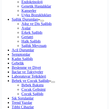
Endokrinoloji
Genetik Hastalıklar
Kanserler
Uyku Bozuklukları
Sağlık Durumları
Ağız ve Diş Sağlığı
Aşılar
Erkek Sağlığı
Geriatri
Halk Sağlığı
Sağlık Mevzuatı
Acil Durumlar
Semptomlar
Kadın Sağlığı
Gebelik
Beslenme ve Diyet
İlaçlar ve Takviyeler
Laboratuvar Tetkikleri
Bebek ve Çocuk Sağlığı
Bebek Bakımı
Çocuk Gelişimi
Çocuk Sağlığı
Sık Sorulanlar
Trend Yazılar
Tıbbi Cihazlar