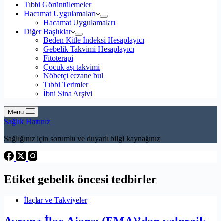
Tıbbi Görüntülemeler
Hacamat Uygulamaları
Hacamat Uygulamaları
Diğer Başlıklar
Beden Kitle İndeksi Hesaplayıcı
Gebelik Takvimi Hesaplayıcı
Fitoterapi
Çocuk aşı takvimi
Nöbetçi eczane bul
Tıbbi Terimler
İbni Sina Arşivi
Menu
Sağlık Hattınız
Sağlığınız için sorumlu ve duyarlı bilgi kaynağınız
Etiket
gebelik öncesi tedbirler
İlaçlar ve Takviyeler
Avrupa İlaç Ajansı (EMA)’dan valproik