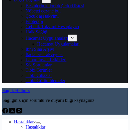
Besinlerin kalori değerleri listesi
Nöbetçi eczane bul
Çocuk aşı takvimi
Fitoterapi
Gebelik Takvimi Hesaplayıcı
Halk Sağlığı
Hacamat Uygulamaları
Hacamat Uygulamaları
İbni Sina Arşivi
İlaçlar ve Takviyeler
Laboratuvar Tetkikleri
Sık Sorulanlar
Tıbbi Terimler
Tıbbi Cihazlar
Tıbbi Görüntülemeler
Sağlık Hattınız
Sağlığınız için sorumlu ve duyarlı bilgi kaynağınız
Hastalıklar
Hastalıklar