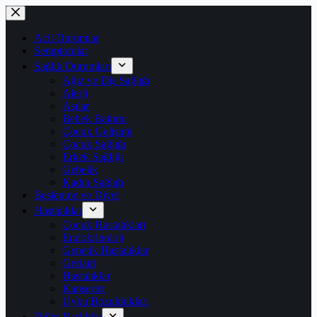
Skip
to
content
Acil Durumlar
Semptomlar
Sağlık Durumları
Ağız ve Diş Sağlığı
Alerji
Aşılar
Bebek Bakımı
Çocuk Gelişimi
Çocuk Sağlığı
Erkek Sağlığı
Gebelik
Kadın Sağlığı
Beslenme ve Diyet
Hastalıklar
Çocuk Hastalıkları
Endokrinoloji
Genetik Hastalıklar
Geriatri
Hastalıklar
Kanserler
Uyku Bozuklukları
Diğer Başlıklar