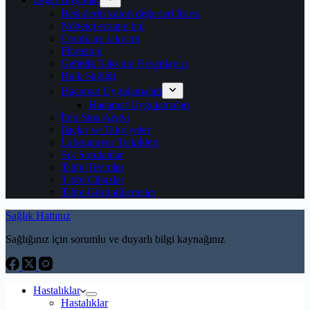
Besinlerin kalori değerleri listesi
Nöbetçi eczane bul
Çocuk aşı takvimi
Fitoterapi
Gebelik Takvimi Hesaplayıcı
Halk Sağlığı
Hacamat Uygulamaları
Hacamat Uygulamaları
İbni Sina Arşivi
İlaçlar ve Takviyeler
Laboratuvar Tetkikleri
Sık Sorulanlar
Tıbbi Terimler
Tıbbi Cihazlar
Tıbbi Görüntülemeler
Sağlık Hattınız
Sağlığınız için sorumlu ve duyarlı bilgi kaynağınız
Hastalıklar
Hastalıklar