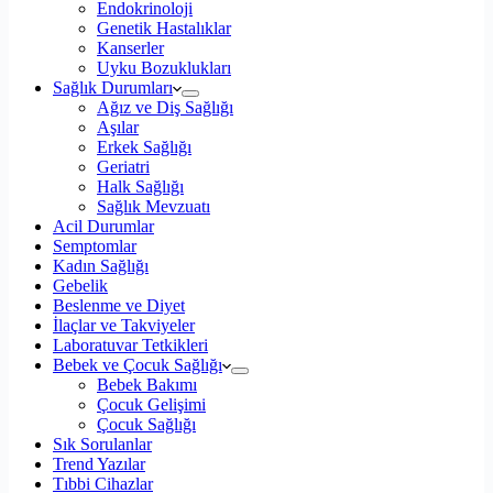
Endokrinoloji
Genetik Hastalıklar
Kanserler
Uyku Bozuklukları
Sağlık Durumları
Ağız ve Diş Sağlığı
Aşılar
Erkek Sağlığı
Geriatri
Halk Sağlığı
Sağlık Mevzuatı
Acil Durumlar
Semptomlar
Kadın Sağlığı
Gebelik
Beslenme ve Diyet
İlaçlar ve Takviyeler
Laboratuvar Tetkikleri
Bebek ve Çocuk Sağlığı
Bebek Bakımı
Çocuk Gelişimi
Çocuk Sağlığı
Sık Sorulanlar
Trend Yazılar
Tıbbi Cihazlar