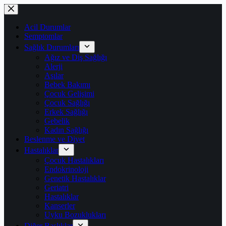
Skip
to
content
Acil Durumlar
Semptomlar
Sağlık Durumları
Ağız ve Diş Sağlığı
Alerji
Aşılar
Bebek Bakımı
Çocuk Gelişimi
Çocuk Sağlığı
Erkek Sağlığı
Gebelik
Kadın Sağlığı
Beslenme ve Diyet
Hastalıklar
Çocuk Hastalıkları
Endokrinoloji
Genetik Hastalıklar
Geriatri
Hastalıklar
Kanserler
Uyku Bozuklukları
Diğer Başlıklar