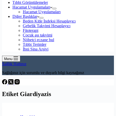
Tıbbi Görüntülemeler
Hacamat Uygulamaları
Hacamat Uygulamaları
Diğer Başlıklar
Beden Kitle İndeksi Hesaplayıcı
Gebelik Takvimi Hesaplayıcı
Fitoterapi
Çocuk aşı takvimi
Nöbetçi eczane bul
Tıbbi Terimler
İbni Sina Arşivi
Menu
Sağlık Hattınız
Sağlığınız için sorumlu ve duyarlı bilgi kaynağınız
Etiket
Giardiyazis