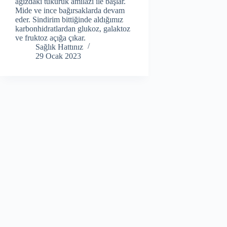
ağızdaki tükürük amilazı ile başlar.
Mide ve ince bağırsaklarda devam
eder. Sindirim bittiğinde aldığımız
karbonhidratlardan glukoz, galaktoz
ve fruktoz açığa çıkar.
Sağlık Hattınız
29 Ocak 2023