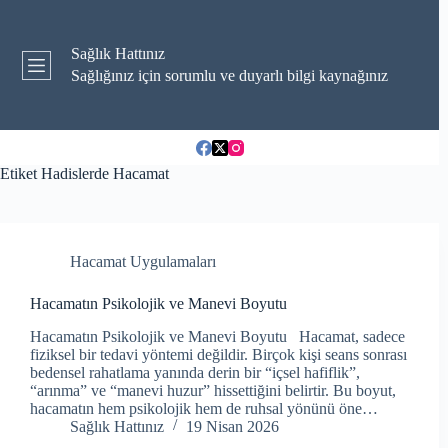
Skip
to
content
Sağlık Hattınız
Sağlığınız için sorumlu ve duyarlı bilgi kaynağınız
Etiket
Hadislerde Hacamat
Hacamat Uygulamaları
Hacamatın Psikolojik ve Manevi Boyutu
Hacamatın Psikolojik ve Manevi Boyutu Hacamat, sadece
fiziksel bir tedavi yöntemi değildir. Birçok kişi seans sonrası
bedensel rahatlama yanında derin bir “içsel hafiflik”,
“arınma” ve “manevi huzur” hissettiğini belirtir. Bu boyut,
hacamatın hem psikolojik hem de ruhsal yönünü öne…
Sağlık Hattınız
19 Nisan 2026