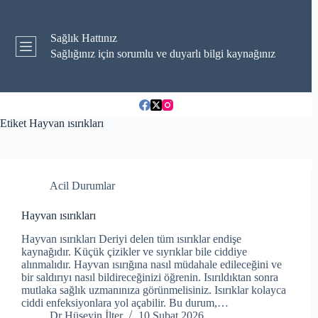
Skip
to
content
Sağlık Hattınız
Sağlığınız için sorumlu ve duyarlı bilgi kaynağınız
Etiket
Hayvan ısırıkları
Acil Durumlar
Hayvan ısırıkları
Hayvan ısırıkları Deriyi delen tüm ısırıklar endişe
kaynağıdır. Küçük çizikler ve sıyrıklar bile ciddiye
alınmalıdır. Hayvan ısırığına nasıl müdahale edileceğini ve
bir saldırıyı nasıl bildireceğinizi öğrenin. Isırıldıktan sonra
mutlaka sağlık uzmanınıza görünmelisiniz. Isırıklar kolayca
ciddi enfeksiyonlara yol açabilir. Bu durum,…
Dr Hüseyin İlter
10 Şubat 2026