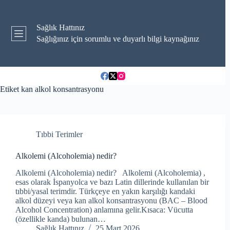
Skip
to
content
Sağlık Hattınız
Sağlığınız için sorumlu ve duyarlı bilgi kaynağınız
Etiket
kan alkol konsantrasyonu
Tıbbi Terimler
Alkolemi (Alcoholemia) nedir?
Alkolemi (Alcoholemia) nedir? Alkolemi (Alcoholemia) ,
esas olarak İspanyolca ve bazı Latin dillerinde kullanılan bir
tıbbi/yasal terimdir. Türkçeye en yakın karşılığı kandaki
alkol düzeyi veya kan alkol konsantrasyonu (BAC – Blood
Alcohol Concentration) anlamına gelir.Kısaca: Vücutta
(özellikle kanda) bulunan…
Sağlık Hattınız
25 Mart 2026