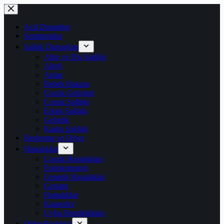
Skip
to
content
Acil Durumlar
Semptomlar
Sağlık Durumları
Ağız ve Diş Sağlığı
Alerji
Aşılar
Bebek Bakımı
Çocuk Gelişimi
Çocuk Sağlığı
Erkek Sağlığı
Gebelik
Kadın Sağlığı
Beslenme ve Diyet
Hastalıklar
Çocuk Hastalıkları
Endokrinoloji
Genetik Hastalıklar
Geriatri
Hastalıklar
Kanserler
Uyku Bozuklukları
Diğer Başlıklar