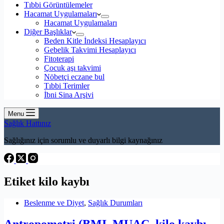
Tıbbi Görüntülemeler
Hacamat Uygulamaları
Hacamat Uygulamaları
Diğer Başlıklar
Beden Kitle İndeksi Hesaplayıcı
Gebelik Takvimi Hesaplayıcı
Fitoterapi
Çocuk aşı takvimi
Nöbetçi eczane bul
Tıbbi Terimler
İbni Sina Arşivi
Menu
Sağlık Hattınız
Sağlığınız için sorumlu ve duyarlı bilgi kaynağınız
Etiket
kilo kaybı
Beslenme ve Diyet
,
Sağlık Durumları
Antropometri (BMI, MUAC, kilo kaybı,