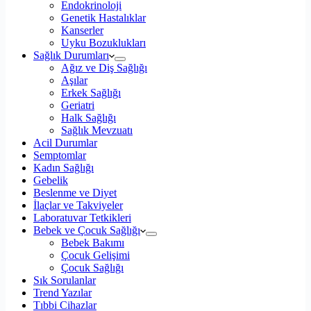
Endokrinoloji
Genetik Hastalıklar
Kanserler
Uyku Bozuklukları
Sağlık Durumları
Ağız ve Diş Sağlığı
Aşılar
Erkek Sağlığı
Geriatri
Halk Sağlığı
Sağlık Mevzuatı
Acil Durumlar
Semptomlar
Kadın Sağlığı
Gebelik
Beslenme ve Diyet
İlaçlar ve Takviyeler
Laboratuvar Tetkikleri
Bebek ve Çocuk Sağlığı
Bebek Bakımı
Çocuk Gelişimi
Çocuk Sağlığı
Sık Sorulanlar
Trend Yazılar
Tıbbi Cihazlar