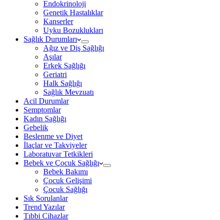
Endokrinoloji
Genetik Hastalıklar
Kanserler
Uyku Bozuklukları
Sağlık Durumları
Ağız ve Diş Sağlığı
Aşılar
Erkek Sağlığı
Geriatri
Halk Sağlığı
Sağlık Mevzuatı
Acil Durumlar
Semptomlar
Kadın Sağlığı
Gebelik
Beslenme ve Diyet
İlaçlar ve Takviyeler
Laboratuvar Tetkikleri
Bebek ve Çocuk Sağlığı
Bebek Bakımı
Çocuk Gelişimi
Çocuk Sağlığı
Sık Sorulanlar
Trend Yazılar
Tıbbi Cihazlar