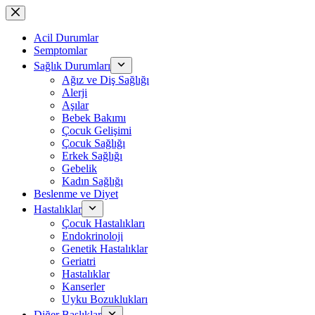
Skip
to
content
Acil Durumlar
Semptomlar
Sağlık Durumları
Ağız ve Diş Sağlığı
Alerji
Aşılar
Bebek Bakımı
Çocuk Gelişimi
Çocuk Sağlığı
Erkek Sağlığı
Gebelik
Kadın Sağlığı
Beslenme ve Diyet
Hastalıklar
Çocuk Hastalıkları
Endokrinoloji
Genetik Hastalıklar
Geriatri
Hastalıklar
Kanserler
Uyku Bozuklukları
Diğer Başlıklar