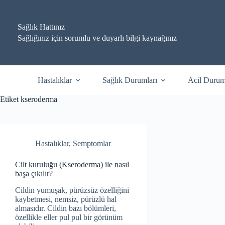
Skip
to
content
Sağlık Hattınız
Sağlığınız için sorumlu ve duyarlı bilgi kaynağınız
Hastalıklar
Sağlık Durumları
Acil Durum
Etiket
kseroderma
Hastalıklar
,
Semptomlar
Cilt kuruluğu (Kseroderma) ile nasıl
başa çıkılır?
Cildin yumuşak, pürüzsüz özelliğini
kaybetmesi, nemsiz, pürüzlü hal
almasıdır. Cildin bazı bölümleri,
özellikle eller pul pul bir görünüm