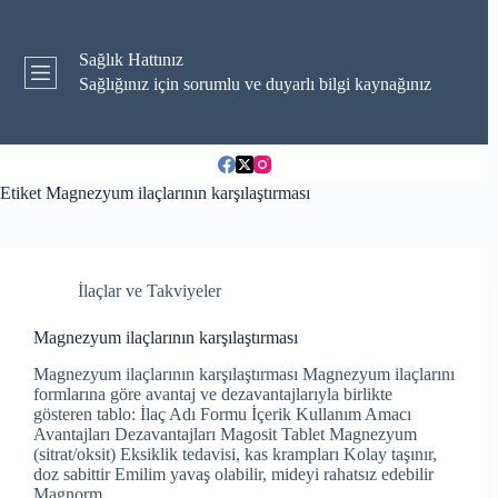
Skip
to
content
Sağlık Hattınız
Sağlığınız için sorumlu ve duyarlı bilgi kaynağınız
Etiket
Magnezyum ilaçlarının karşılaştırması
İlaçlar ve Takviyeler
Magnezyum ilaçlarının karşılaştırması
Magnezyum ilaçlarının karşılaştırması Magnezyum ilaçlarını
formlarına göre avantaj ve dezavantajlarıyla birlikte
gösteren tablo: İlaç Adı Formu İçerik Kullanım Amacı
Avantajları Dezavantajları Magosit Tablet Magnezyum
(sitrat/oksit) Eksiklik tedavisi, kas krampları Kolay taşınır,
doz sabittir Emilim yavaş olabilir, mideyi rahatsız edebilir
Magnorm…