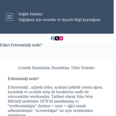
Skip
to
content
Sağlık Hattınız
Sağlığınız için sorumlu ve duyarlı bilgi kaynağınız
Etiket
Eritromelalji nedir?
Genetik Hastalıklar
,
Hastalıklar
,
Tıbbi Terimler
Eritromelalji nedir?
Eritromelalji , uçlarda (eller, ayaklar) şiddetli yanma ağrısı,
kızarıklık ve sıcaklık artışı ile karakterize nadir bir
nörovasküler sendromdur. Tarihsel olarak Silas Weir
Mitchell tarafından 1878’de tanımlanmış ve
“erythromelalgia” (kırmızı + uzuv + ağrı) olarak
adlandırılmıştır; “acromelalgia” ise aynı semptomları
tanımlayan…