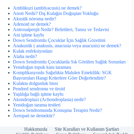
Amblikuzi (amblyacusis) ne demek?
Anoti Nedir? Dış Kulağın Doğuştan Yokluğu
Akustik nöroma nedir?
Adenoid ne demek?
Antrosalpenjit Nedir? Belirtileri, Tanısı ve Tedavisi
Ani işitme kaybı
Down Sendromlu Çocuklar İçin Sağlık Gözetimi
Anakustik ( anakusis, anacusia veya anacusis) ne demek?
Kulak enfeksiyonları
Alalia nedir?
Down Sendromlu Çocuklarda Sık Görülen Sağlık Sorunları
Yenidoğan topuk kanı taraması
Komplikasyonlu Sağırlıkta Malulen Emeklilik: SGK
Başvuruları Hangi Kriterlere Göre Değerlendirir?
Kulakta dolgunluk hissi
Pendred sendromu ve tiroid
Yaşlılığa bağlı işitme kaybı
Akondroplazi (Achondroplasia) nedir?
Yenidoğan tarama testleri
Down Sendromunda Konuşma Terapisi Nedir?
Aeropati ne demektir?
Hakkımızda
Site Kuralları ve Kullanım Şartları