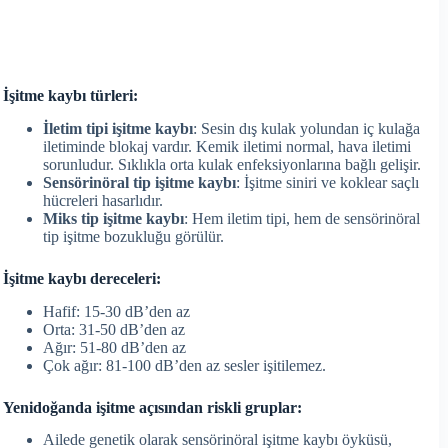
İşitme kaybı türleri:
İletim tipi işitme kaybı
: Sesin dış kulak yolundan iç kulağa
iletiminde blokaj vardır. Kemik iletimi normal, hava iletimi
sorunludur. Sıklıkla orta kulak enfeksiyonlarına bağlı gelişir.
Sensörinöral tip işitme kaybı
: İşitme siniri ve koklear saçlı
hücreleri hasarlıdır.
Miks tip işitme kaybı
: Hem iletim tipi, hem de sensörinöral
tip işitme bozukluğu görülür.
İşitme kaybı dereceleri:
Hafif: 15-30 dB’den az
Orta: 31-50 dB’den az
Ağır: 51-80 dB’den az
Çok ağır: 81-100 dB’den az sesler işitilemez.
Yenidoğanda işitme açısından riskli gruplar:
Ailede genetik olarak sensörinöral işitme kaybı öyküsü,