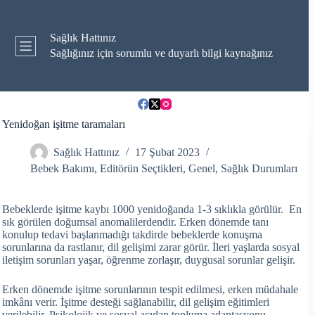
Skip
to
content
Sağlık Hattınız
Sağlığınız için sorumlu ve duyarlı bilgi kaynağınız
Yenidoğan işitme taramaları
Sağlık Hattınız
17 Şubat 2023
Bebek Bakımı
,
Editörün Seçtikleri
,
Genel
,
Sağlık Durumları
Bebeklerde işitme kaybı 1000 yenidoğanda 1-3 sıklıkla görülür. En
sık görülen doğumsal anomalilerdendir. Erken dönemde tanı
konulup tedavi başlanmadığı takdirde bebeklerde konuşma
sorunlarına da rastlanır, dil gelişimi zarar görür. İleri yaşlarda sosyal
iletişim sorunları yaşar, öğrenme zorlaşır, duygusal sorunlar gelişir.
Erken dönemde işitme sorunlarının tespit edilmesi, erken müdahale
imkânı verir. İşitme desteği sağlanabilir, dil gelişim eğitimleri
verilebilir. Psikolojik ve sosyal açıdan topluma adaptasyonu