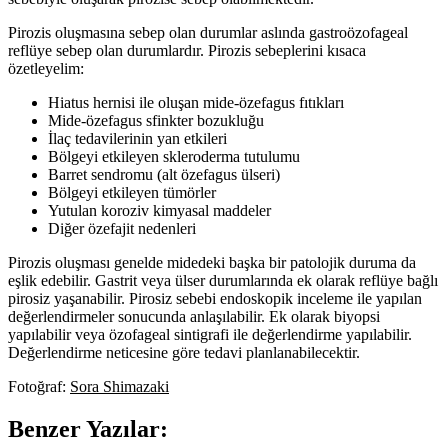
Pirozis oluşmasına sebep olan durumlar aslında gastroözofageal
reflüye sebep olan durumlardır. Pirozis sebeplerini kısaca
özetleyelim:
Hiatus hernisi ile oluşan mide-özefagus fıtıkları
Mide-özefagus sfinkter bozukluğu
İlaç tedavilerinin yan etkileri
Bölgeyi etkileyen skleroderma tutulumu
Barret sendromu (alt özefagus ülseri)
Bölgeyi etkileyen tümörler
Yutulan koroziv kimyasal maddeler
Diğer özefajit nedenleri
Pirozis oluşması genelde midedeki başka bir patolojik duruma da
eşlik edebilir. Gastrit veya ülser durumlarında ek olarak reflüye bağlı
pirosiz yaşanabilir. Pirosiz sebebi endoskopik inceleme ile yapılan
değerlendirmeler sonucunda anlaşılabilir. Ek olarak biyopsi
yapılabilir veya özofageal sintigrafi ile değerlendirme yapılabilir.
Değerlendirme neticesine göre tedavi planlanabilecektir.
Fotoğraf:
Sora Shimazaki
Benzer Yazılar: