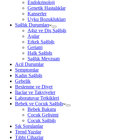
Endokrinoloji
Genetik Hastalıklar
Kanserler
Uyku Bozuklukları
Sağlık Durumları
Ağız ve Diş Sağlığı
Aşılar
Erkek Sağlığı
Geriatri
Halk Sağlığı
Sağlık Mevzuatı
Acil Durumlar
Semptomlar
Kadın Sağlığı
Gebelik
Beslenme ve Diyet
İlaçlar ve Takviyeler
Laboratuvar Tetkikleri
Bebek ve Çocuk Sağlığı
Bebek Bakımı
Çocuk Gelişimi
Çocuk Sağlığı
Sık Sorulanlar
Trend Yazılar
Tıbbi Cihazlar