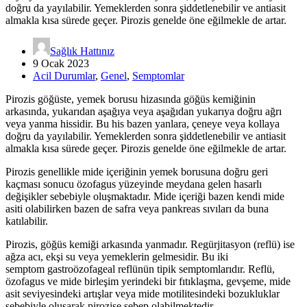
doğru da yayılabilir. Yemeklerden sonra şiddetlenebilir ve antiasit
almakla kısa sürede geçer. Pirozis genelde öne eğilmekle de artar.
Sağlık Hattınız
9 Ocak 2023
Acil Durumlar
,
Genel
,
Semptomlar
Pirozis göğüste, yemek borusu hizasında göğüs kemiğinin
arkasında, yukarıdan aşağıya veya aşağıdan yukarıya doğru ağrı
veya yanma hissidir. Bu his bazen yanlara, çeneye veya kollaya
doğru da yayılabilir. Yemeklerden sonra şiddetlenebilir ve antiasit
almakla kısa sürede geçer. Pirozis genelde öne eğilmekle de artar.
Pirozis genellikle mide içeriğinin yemek borusuna doğru geri
kaçması sonucu özofagus yüzeyinde meydana gelen hasarlı
değişikler sebebiyle oluşmaktadır. Mide içeriği bazen kendi mide
asiti olabilirken bazen de safra veya pankreas sıvıları da buna
katılabilir.
Pirozis, göğüs kemiği arkasında yanmadır. Regürjitasyon (reflü) ise
ağza acı, ekşi su veya yemeklerin gelmesidir. Bu iki
semptom gastroözofageal reflünün tipik semptomlarıdır. Reflü,
özofagus ve mide birleşim yerindeki bir fıtıklaşma, gevşeme, mide
asit seviyesindeki artışlar veya mide motilitesindeki bozukluklar
sebebiyle oluşarak pirozise sebep olabilmektedir.