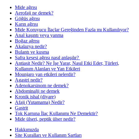
Mide ağrısı
Aerofaji ne demek?
Göğüs ağrısı
Karın ağrısı
Mide Koruyucu İlaçlar Gereğinden Fazla mı Kullanılıyor?
Anal kaşıntı veya yanma
Boğaz ağrısı
Akalazya nedir?
Bulantı ve kusma
Safra kesesi ağrısı nasıl anlaşılır?
Antiasit Nedir? Ne İşe Yarar, Nasıl Etki Eder, Türleri,
Kullanım Alanları ve Yan Etkileri
Mounjaro yan etkileri nelerdir?
Agastri nedir?
Adenokarsinom ne demek?
Abdominalji ne demek
Kronik ishal (diyare)
Afaji (Yutamama) Nedir?
Gastrit
Tok Karnına İlaç Kullanımı Ne Demektir?
Mide ülseri, peptik ülser nedir?
Hakkımızda
Site Kuralları ve Kullanım Şartları