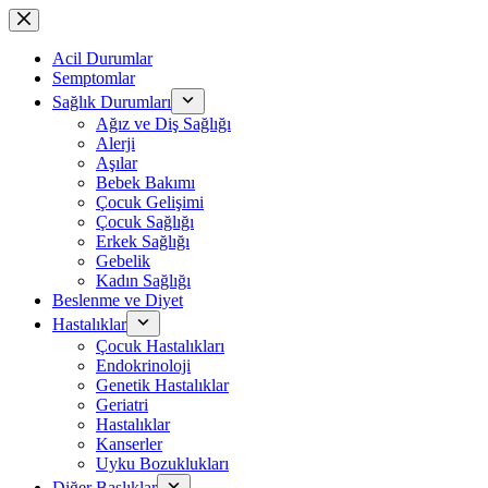
Skip
to
content
Acil Durumlar
Semptomlar
Sağlık Durumları
Ağız ve Diş Sağlığı
Alerji
Aşılar
Bebek Bakımı
Çocuk Gelişimi
Çocuk Sağlığı
Erkek Sağlığı
Gebelik
Kadın Sağlığı
Beslenme ve Diyet
Hastalıklar
Çocuk Hastalıkları
Endokrinoloji
Genetik Hastalıklar
Geriatri
Hastalıklar
Kanserler
Uyku Bozuklukları
Diğer Başlıklar