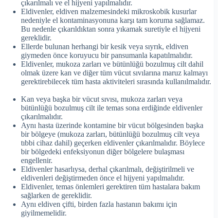
çıkarılmalı ve el hijyeni yapılmalıdır.
Eldivenler, eldiven malzemesindeki mikroskobik kusurlar
nedeniyle el kontaminasyonuna karşı tam koruma sağlamaz.
Bu nedenle çıkarıldıktan sonra yıkamak suretiyle el hijyeni
gereklidir.
Ellerde bulunan herhangi bir kesik veya sıyrık, eldiven
giymeden önce koruyucu bir pansumanla kapatılmalıdır.
Eldivenler, mukoza zarları ve bütünlüğü bozulmuş cilt dahil
olmak üzere kan ve diğer tüm vücut sıvılarına maruz kalmayı
gerektirebilecek tüm hasta aktiviteleri sırasında kullanılmalıdır.
Kan veya başka bir vücut sıvısı, mukoza zarları veya
bütünlüğü bozulmuş cilt ile temas sona erdiğinde eldivenler
çıkarılmalıdır.
Aynı hasta üzerinde kontamine bir vücut bölgesinden başka
bir bölgeye (mukoza zarları, bütünlüğü bozulmuş cilt veya
tıbbi cihaz dahil) geçerken eldivenler çıkarılmalıdır. Böylece
bir bölgedeki enfeksiyonun diğer bölgelere bulaşması
engellenir.
Eldivenler hasarlıysa, derhal çıkarılmalı, değiştirilmeli ve
eldivenleri değiştirmeden önce el hijyeni yapılmalıdır.
Eldivenler, temas önlemleri gerektiren tüm hastalara bakım
sağlarken de gereklidir.
Aynı eldiven çifti, birden fazla hastanın bakımı için
giyilmemelidir.