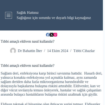
Skip
to
content
Sağlık Hattınız
Sağlığınız için sorumlu ve duyarlı bilgi kaynağınız
Tıbbi amaçlı eldiven nasıl kullanılır?
Dr Bahattin İlter
14 Ekim 2024
Tıbbi Cihazlar
Tıbbi amaçlı eldiven nasıl kullanılır?
Sağlam deri, enfeksiyona karşı birinci savunma hattıdır. Hasarlı deri,
yalnızca konakta enfeksiyona yol açmakla kalmaz, aynı zamanda
sağlam deriden daha fazla mikroorganizma barındırabilir ve
dolayısıyla başkalarına bulaşma riskini artırabilir. Eldivenler, kan ve
diğer vücut sıvılarıyla teması önleyerek, hastalar ve sağlık çalışanları
arasında bulaşıcı hastalıkların bulaşma riskini azaltmak için giyilir.
Eldiven takmak el hijyenine olan ihtiyacın yerini tutmaz. Eldivenler