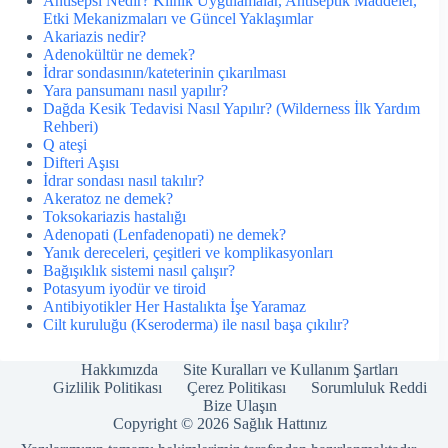
Antisepsi Nedir? Klinik Uygulamalar, Antiseptik Maddeler,
Etki Mekanizmaları ve Güncel Yaklaşımlar
Akariazis nedir?
Adenokültür ne demek?
İdrar sondasının/kateterinin çıkarılması
Yara pansumanı nasıl yapılır?
Dağda Kesik Tedavisi Nasıl Yapılır? (Wilderness İlk Yardım
Rehberi)
Q ateşi
Difteri Aşısı
İdrar sondası nasıl takılır?
Akeratoz ne demek?
Toksokariazis hastalığı
Adenopati (Lenfadenopati) ne demek?
Yanık dereceleri, çeşitleri ve komplikasyonları
Bağışıklık sistemi nasıl çalışır?
Potasyum iyodür ve tiroid
Antibiyotikler Her Hastalıkta İşe Yaramaz
Cilt kuruluğu (Kseroderma) ile nasıl başa çıkılır?
Hakkımızda
Site Kuralları ve Kullanım Şartları
Gizlilik Politikası
Çerez Politikası
Sorumluluk Reddi
Bize Ulaşın
Copyright © 2026 Sağlık Hattınız