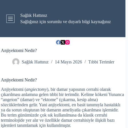
Skip
to
content
Sağlık Hattınız
Sağlığınız için sorumlu ve duyarlı bilgi kaynağınız
Anjiyektomi Nedir?
Sağlık Hattınız
14 Mayıs 2026
Tıbbi Terimler
Anjiyektomi Nedir?
Anjiyektomi (
angiectomy
), bir damar yapısının cerrahi olarak
çıkarılması anlamına gelen tıbbi bir terimdir. Kelime kökeni Yunanca
“angeion” (damar) ve “ektome” (çıkarma, kesip alma)
sözcüklerinden gelir. Yani anjiyektomi, en basit tanımıyla hastalıklı
ya da sorun oluşturan bir damarın ameliyatla çıkarılması işlemidir.
Bu terim günümüzde çok sık kullanılmasa da klasik cerrahi
terminolojide yer alır ve özellikle damar cerrahisiyle ilişkili bazı
işlemleri tanımlamak için kullanılmıştır.