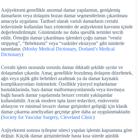
Anjiyektomi genellikle anormal damar yapılarının, genişlemiş
damarların veya dolaşımı bozan damar segmentlerinin çıkarılması
amacıyla uygulanır. Tarihsel olarak varisli damarların cerrahi
tedavisinde kullanılan bazı yöntemler de anjiyektomi kavramı içinde
değerlendirilmiştir. Günümüzde ise daha spesifik terimler tercih
edilir. Örneğin damar çıkarılması işlemleri çoğu zaman “venöz
stripping”, “flebektomi” veya “vasküler eksizyon” gibi isimlerle
tanımlanır. (
Mosby Medical Dictionary
,
Dorland’s Medical
Dictionary
)
Cerrahi işlem sırasında sorunlu damar dikkatli şekilde ayrılır ve
dolaşımdan çıkarılır. Amaç genellikle bozulmuş dolaşımı düzeltmek,
ağrı veya şişlik gibi belirtileri azaltmak ya da damar kaynaklı
komplikasyonları önlemektir. Özellikle yüzeyel toplardamar
hastalıklarında, bazı damar malformasyonlarında veya travmaya
bağlı hasarlı damar yapılarında benzer cerrahi yaklaşımlar
kullanılabilir. Ancak modern tıpta lazer tedavileri, endovenöz
ablasyon ve minimal invaziv damar girişimleri geliştiği için klasik
damar çıkarma ameliyatları geçmişe göre daha az uygulanmaktadır.
(
Society for Vascular Surgery
,
Cleveland Clinic
)
Anjiyektomi sonrası iyileşme süreci yapılan işlemin kapsamına göre
değişir. Küçük damar girişimlerinde hasta kısa sürede günlük