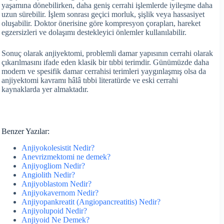
yaşamına dönebilirken, daha geniş cerrahi işlemlerde iyileşme daha
uzun sürebilir. İşlem sonrası geçici morluk, şişlik veya hassasiyet
oluşabilir. Doktor önerisine göre kompresyon çorapları, hareket
egzersizleri ve dolaşımı destekleyici önlemler kullanılabilir.
Sonuç olarak anjiyektomi, problemli damar yapısının cerrahi olarak
çıkarılmasını ifade eden klasik bir tıbbi terimdir. Günümüzde daha
modern ve spesifik damar cerrahisi terimleri yaygınlaşmış olsa da
anjiyektomi kavramı hâlâ tıbbi literatürde ve eski cerrahi
kaynaklarda yer almaktadır.
Benzer Yazılar:
Anjiyokolesistit Nedir?
Anevrizmektomi ne demek?
Anjiyogliom Nedir?
Angiolith Nedir?
Anjiyoblastom Nedir?
Anjiyokavernom Nedir?
Anjiyopankreatit (Angiopancreatitis) Nedir?
Anjiyolupoid Nedir?
Anjiyoid Ne Demek?