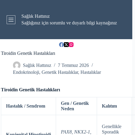
Skip
to
content
Sağlık Hattınız
Sağlığınız için sorumlu ve duyarlı bilgi kaynağınız
Tiroidin Genetik Hastalıkları
Sağlık Hattınız
7 Temmuz 2026
Endokrinoloji
,
Genetik Hastalıklar
,
Hastalıklar
Tiroidin Genetik Hastalıkları
Gen / Genetik
Hastalık / Sendrom
Kalıtım
Neden
Genellikle
PAX8, NKX2-1,
Sporadik
Konjenital Hipotiroidi