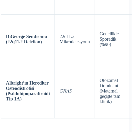
Genellikle
DiGeorge Sendromu
22q11.2
Sporadik
(22q11.2 Deletion)
Mikrodelesyonu
(%90)
Otozomal
Albright’ın Herediter
Dominant
Osteodistrofisi
GNAS
(Maternal
(Psödohipoparatiroidi
geçişte tam
Tip 1A)
klinik)