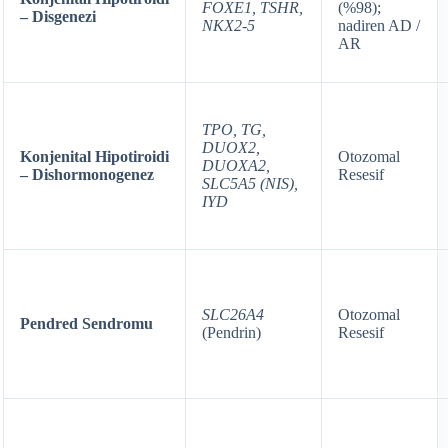
FOXE1, TSHR,
(%98);
– Disgenezi
NKX2-5
nadiren AD /
AR
TPO, TG,
DUOX2,
Konjenital Hipotiroidi
Otozomal
DUOXA2,
– Dishormonogenez
Resesif
SLC5A5 (NIS),
IYD
SLC26A4
Otozomal
Pendred Sendromu
(Pendrin)
Resesif