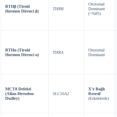
Otozomal
RTHβ (Tiroid
THRB
Dominant
Hormon Direnci β)
(~%85)
RTHα (Tiroid
Otozomal
THRA
Hormon Direnci α)
Dominant
MCT8 Defekti
X’e Bağlı
(Allan-Herndon-
SLC16A2
Resesif
Dudley)
(Erkeklerde)