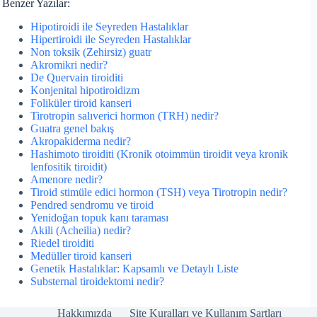
Benzer Yazılar:
Hipotiroidi ile Seyreden Hastalıklar
Hipertiroidi ile Seyreden Hastalıklar
Non toksik (Zehirsiz) guatr
Akromikri nedir?
De Quervain tiroiditi
Konjenital hipotiroidizm
Foliküler tiroid kanseri
Tirotropin salıverici hormon (TRH) nedir?
Guatra genel bakış
Akropakiderma nedir?
Hashimoto tiroiditi (Kronik otoimmün tiroidit veya kronik
lenfositik tiroidit)
Amenore nedir?
Tiroid stimüle edici hormon (TSH) veya Tirotropin nedir?
Pendred sendromu ve tiroid
Yenidoğan topuk kanı taraması
Akili (Acheilia) nedir?
Riedel tiroiditi
Medüller tiroid kanseri
Genetik Hastalıklar: Kapsamlı ve Detaylı Liste
Substernal tiroidektomi nedir?
Hakkımızda
Site Kuralları ve Kullanım Şartları