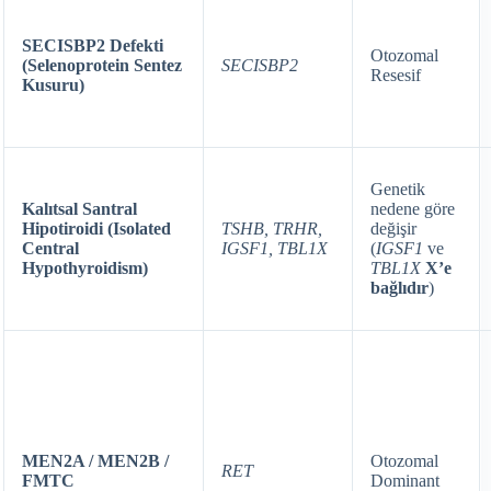
SECISBP2 Defekti
Otozomal
(Selenoprotein Sentez
SECISBP2
Resesif
Kusuru)
Genetik
Kalıtsal Santral
nedene göre
Hipotiroidi (Isolated
TSHB, TRHR,
değişir
Central
IGSF1, TBL1X
(
IGSF1
ve
Hypothyroidism)
TBL1X
X’e
bağlıdır
)
MEN2A / MEN2B /
Otozomal
RET
FMTC
Dominant